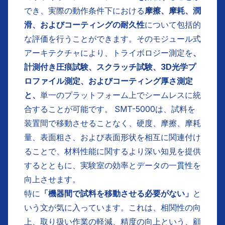
でき、実際の動作条件下における
摩擦、摩耗、潤
滑、およびコーティングの耐久性
について包括的
な評価を行うことができます。そのモジュール式
アーキテクチャにより、トライボロジー測定を
、
計測付き圧痕試験、スクラッチ試験、3D光学プ
ロファイル測定、およびコーティング厚さ測定
と、
単一のプラットフォーム上でシームレスに統
合することが可能です。 SMT-5000は、試料を
装置間で移動させることなく、硬度、摩擦、摩耗
量、表面粗さ、および表面形状を相互に関連付け
ることで、材料性能に関するより深い知見を提供
するとともに、実験室の効率とデータの一貫性を
向上させます。
特に
「機器間で試料を移動させる必要がない」
と
いう文が気に入っています。これは、相関性の向
上、取り扱い作業の軽減、精度の向上という、顧