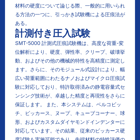
材料の硬度について論じる際、一般的に用いられ
る方法の一つに、引っかき試験機による圧痕法が
ある。
計測付き圧入試験
SMT-5000 計測式圧痕試験機は、高度な荷重-変
位解析により、硬度、弾性率、クリープ、破壊挙
動、およびその他の機械的特性を高精度に測定し
ます。さらに、そのモジュール式設計により、幅
広い荷重範囲にわたるナノおよびマイクロ圧痕試
験に対応しており、特許取得済みの静電容量式セ
ンシング技術が、卓越した精度と再現性をさらに
保証します。 また、本システムは、ベルコビッ
チ、ビッカース、ヌープ、キューブコーナー、球
形、およびカスタムダイヤモンドインデンターに
対応しています。その結果、従来のビッカース硬
度試験も実施可能であり、先端材料の特性評価の